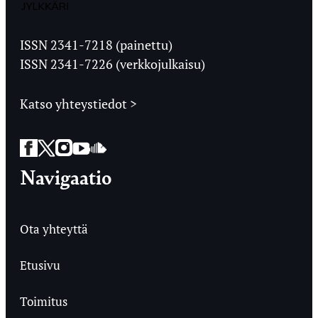
Jyväskylän
Ylioppilaslehti
ISSN 2341-7218 (painettu)
ISSN 2341-7226 (verkkojulkaisu)
Katso yhteystiedot >
Facebook
Twitter
Instagram
YouTube
SoundCloud
Navigaatio
Ota yhteyttä
Etusivu
Toimitus