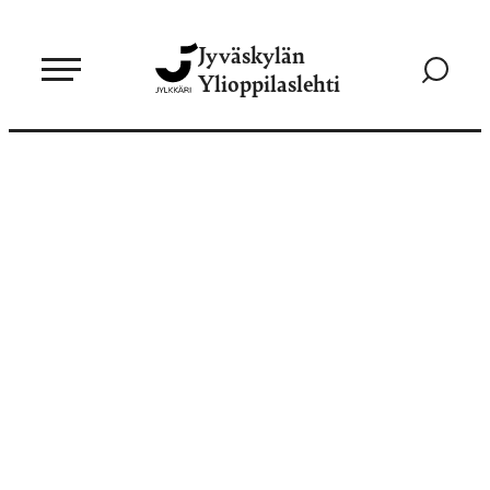
Siirry
Jyväskylän
suoraan
Siirry
Ylioppilaslehti
sisältöön
hakusivul