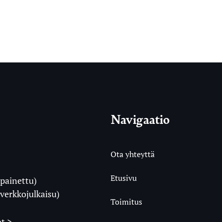
Navigaatio
Ota yhteyttä
Etusivu
painettu)
i
verkkojulkaisu)
Toimitus
t >