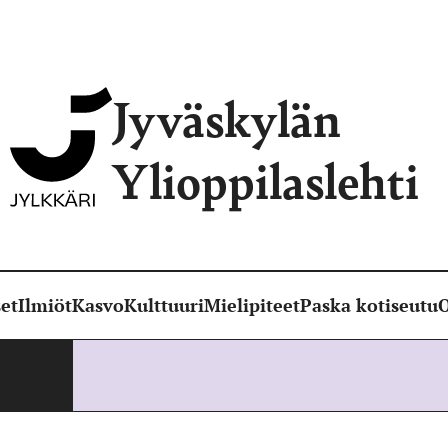
Jyväskylän
Ylioppilaslehti
et
Ilmiöt
Kasvo
Kulttuuri
Mielipiteet
Paska kotiseutu
O