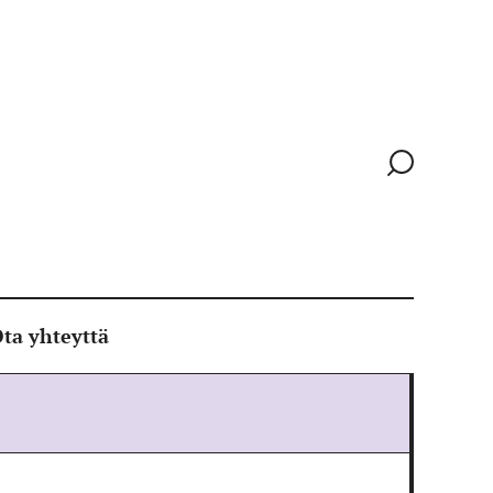
Siirry
hakusivull
ta yhteyttä