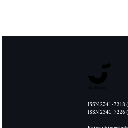
Jyväskylän
ISSN 2341-7218 (
Ylioppilasleht
ISSN 2341-7226 (
Katso yhteystiedo