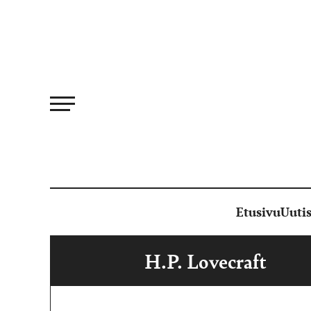
Siirry
suoraan
sisältöön
Etusivu
Uutis
H.P. Lovecraft