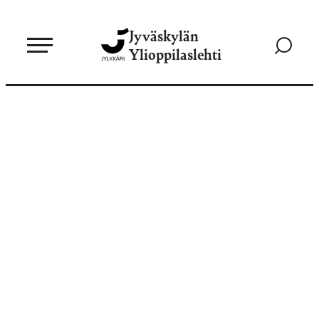
Siirry
Jyväskylän
suoraan
Siirry
Ylioppilaslehti
sisältöön
hakusivul