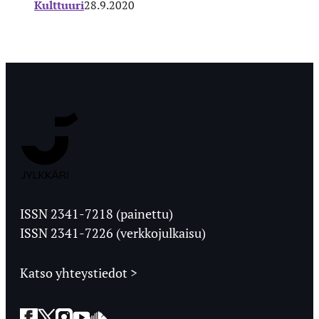
Kulttuuri
28.9.2020
Jyväskylän
Ylioppilaslehti
ISSN 2341-7218 (painettu)
ISSN 2341-7226 (verkkojulkaisu)
Katso yhteystiedot >
Facebook
Twitter
Instagram
YouTube
SoundCloud