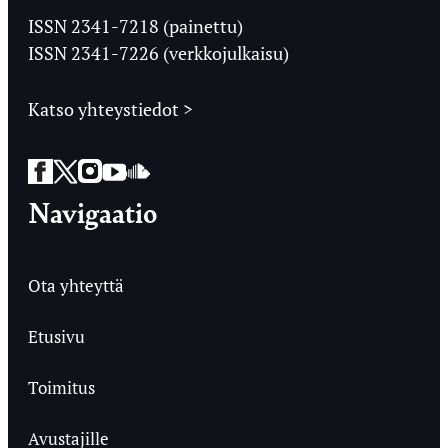
Ylioppilaslehti
ISSN 2341-7218 (painettu)
ISSN 2341-7226 (verkkojulkaisu)
Katso yhteystiedot >
Facebook
Twitter
Instagram
YouTube
SoundCloud
Navigaatio
Ota yhteyttä
Etusivu
Toimitus
Avustajille