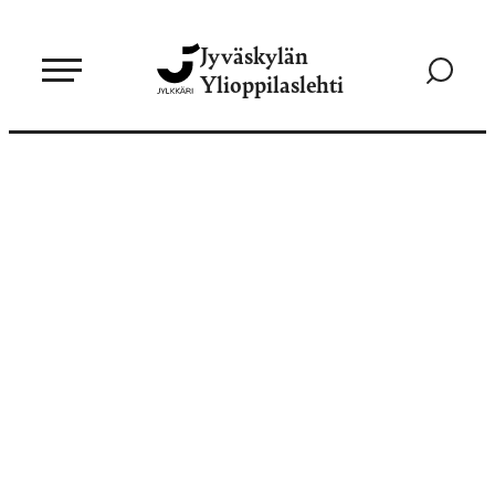
Siirry
Jyväskylän
suoraan
Siirry
Ylioppilaslehti
sisältöön
hakusivul