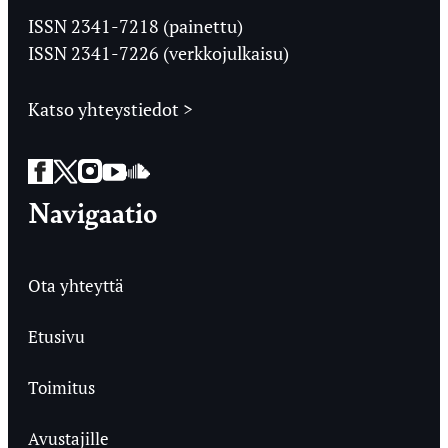
Ylioppilaslehti
ISSN 2341-7218 (painettu)
ISSN 2341-7226 (verkkojulkaisu)
Katso yhteystiedot >
Facebook
Twitter
Instagram
YouTube
SoundCloud
Navigaatio
Ota yhteyttä
Etusivu
Toimitus
Avustajille