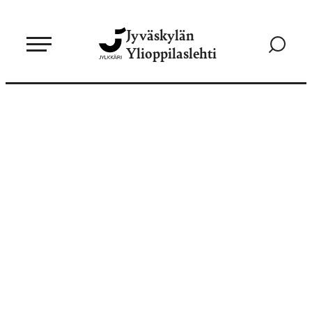
Siirry
Jyväskylän
suoraan
Siirry
Ylioppilaslehti
sisältöön
hakusivul