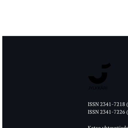
Jyväskylän
ISSN 2341-7218 (
Ylioppilasleht
ISSN 2341-7226 (
Katso yhteystiedo