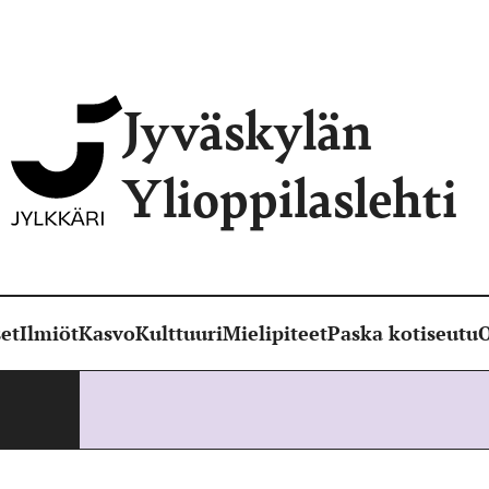
Jyväskylän
Ylioppilaslehti
et
Ilmiöt
Kasvo
Kulttuuri
Mielipiteet
Paska kotiseutu
O