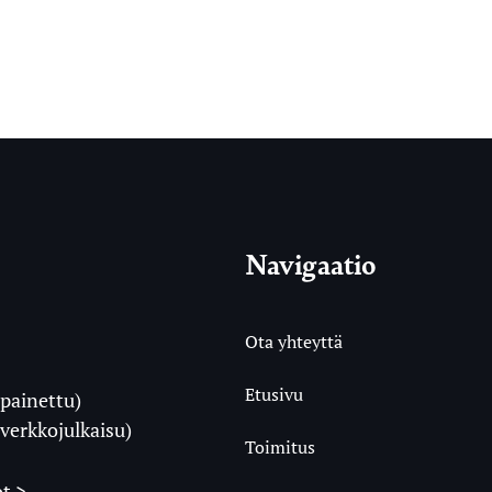
Navigaatio
Ota yhteyttä
Etusivu
painettu)
i
verkkojulkaisu)
Toimitus
t >