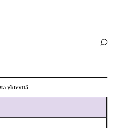
Siirry
hakusivull
ta yhteyttä