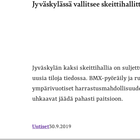
Jyväskylässä vallitsee skeittihalli
Jyväskylän kaksi skeittihallia on suljettu
uusia tiloja tiedossa. BMX-pyöräily ja ru
ympärivuotiset harrastusmahdollisuude
uhkaavat jäädä pahasti paitsioon.
Uutiset
30.9.2019