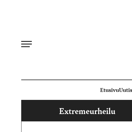
Siirry
suoraan
sisältöön
Etusivu
Uutis
Extremeurheilu