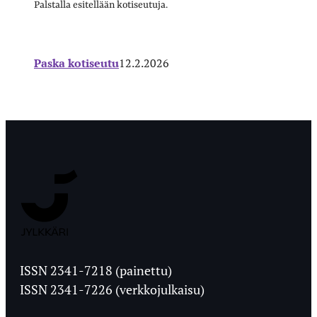
Palstalla esitellään kotiseutuja.
Paska kotiseutu
12.2.2026
Jyväskylän
Ylioppilaslehti
ISSN 2341-7218 (painettu)
ISSN 2341-7226 (verkkojulkaisu)