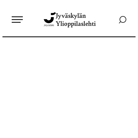
Siirry
Jyväskylän
suoraan
Siirry
Ylioppilaslehti
sisältöön
hakusivul