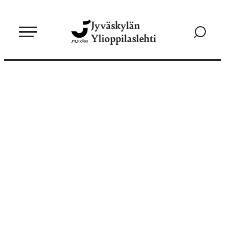
Siirry
Jyväskylän
suoraan
Siirry
Ylioppilaslehti
sisältöön
hakusivul