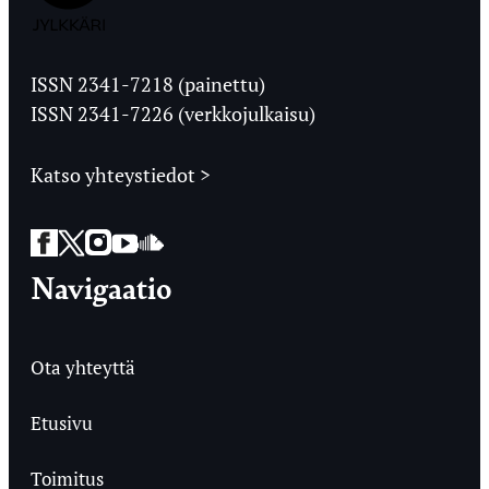
Jyväskylän
Ylioppilaslehti
ISSN 2341-7218 (painettu)
ISSN 2341-7226 (verkkojulkaisu)
Katso yhteystiedot >
Facebook
Twitter
Instagram
YouTube
SoundCloud
Navigaatio
Ota yhteyttä
Etusivu
Toimitus