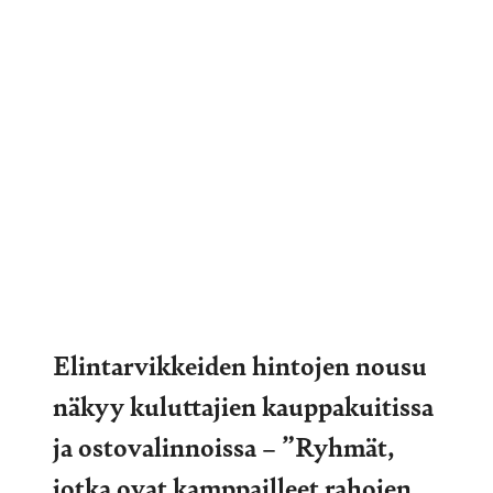
Elintarvikkeiden hintojen nousu
näkyy kuluttajien kauppakuitissa
ja ostovalinnoissa – ”Ryhmät,
jotka ovat kamppailleet rahojen