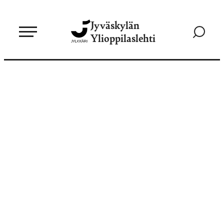
Siirry
Jyväskylän
suoraan
Siirry
Ylioppilaslehti
sisältöön
hakusivul