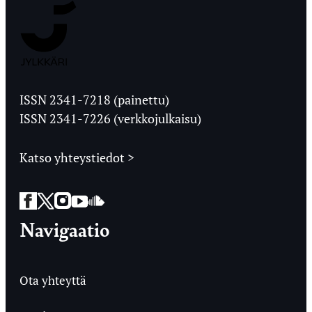
Jyväskylän
Ylioppilaslehti
ISSN 2341-7218 (painettu)
ISSN 2341-7226 (verkkojulkaisu)
Katso yhteystiedot >
Facebook
Twitter
Instagram
YouTube
SoundCloud
Navigaatio
Ota yhteyttä