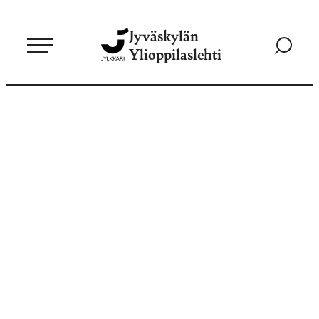
Siirry
Jyväskylän
suoraan
Siirry
Ylioppilaslehti
sisältöön
hakusivul