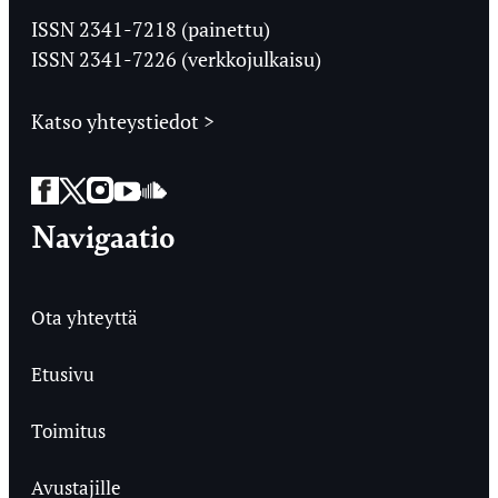
Ylioppilaslehti
ISSN 2341-7218 (painettu)
ISSN 2341-7226 (verkkojulkaisu)
Katso yhteystiedot >
Facebook
Twitter
Instagram
YouTube
SoundCloud
Navigaatio
Ota yhteyttä
Etusivu
Toimitus
Avustajille