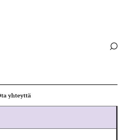
Siirry
hakusivull
ta yhteyttä