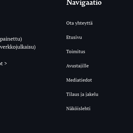
Navigaatio
Ota yhteyttä
Etusivu
painettu)
i
verkkojulkaisu)
Toimitus
t >
Avustajille
Mediatiedot
m
ube
undCloud
Tilaus ja jakelu
Näköislehti