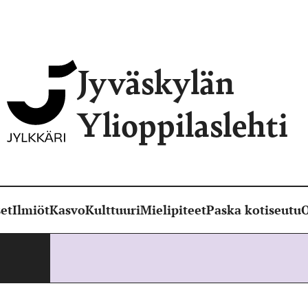
Jyväskylän
Ylioppilaslehti
et
Ilmiöt
Kasvo
Kulttuuri
Mielipiteet
Paska kotiseutu
O