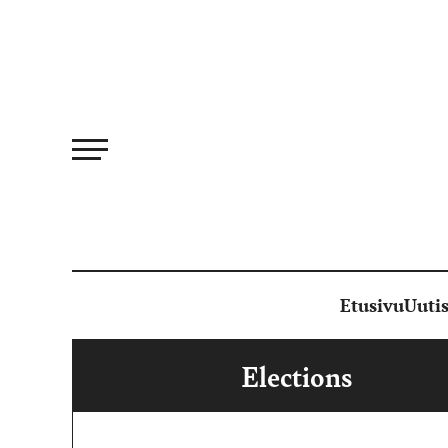
Siirry
suoraan
sisältöön
Etusivu
Uutis
Elections