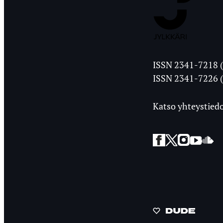
Jyväskylän
ISSN 2341-7218 (
Ylioppilasleht
ISSN 2341-7226 (
Katso yhteystiedo
Facebook
Twitter
Instagra
YouT
So