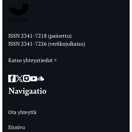
Jyväskylän
Ylioppilaslehti
ISSN 2341-7218 (painettu)
ISSN 2341-7226 (verkkojulkaisu)
Katso yhteystiedot >
Facebook
Twitter
Instagram
YouTube
SoundCloud
Navigaatio
Ota yhteyttä
Etusivu