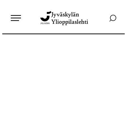
Siirry
Jyväskylän
suoraan
Siirry
Ylioppilaslehti
sisältöön
hakusivul