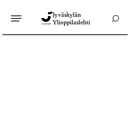
Siirry
Jyväskylän
suoraan
Siirry
Ylioppilaslehti
sisältöön
hakusivul