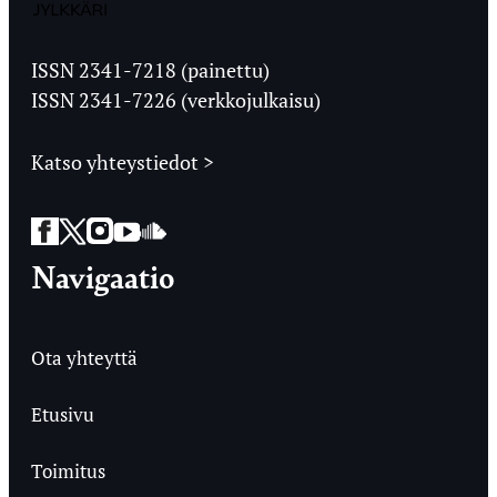
Jyväskylän
Ylioppilaslehti
ISSN 2341-7218 (painettu)
ISSN 2341-7226 (verkkojulkaisu)
Katso yhteystiedot >
Facebook
Twitter
Instagram
YouTube
SoundCloud
Navigaatio
Ota yhteyttä
Etusivu
Toimitus