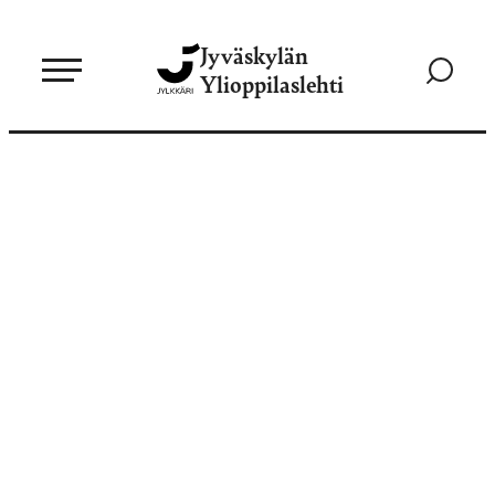
Siirry
Jyväskylän
suoraan
Siirry
Ylioppilaslehti
sisältöön
hakusivul