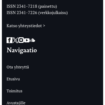
Ylioppilaslehti
ISSN 2341-7218 (painettu)
ISSN 2341-7226 (verkkojulkaisu)
Katso yhteystiedot >
Facebook
Twitter
Instagram
YouTube
SoundCloud
Navigaatio
Ota yhteyttä
Etusivu
Toimitus
Avustajille