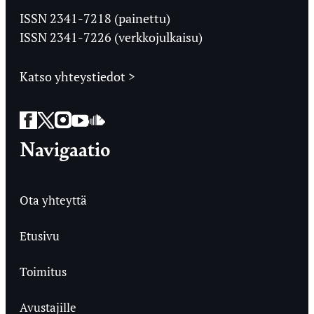
Ylioppilaslehti
ISSN 2341-7218 (painettu)
ISSN 2341-7226 (verkkojulkaisu)
Katso yhteystiedot >
Facebook
Twitter
Instagram
YouTube
SoundCloud
Navigaatio
Ota yhteyttä
Etusivu
Toimitus
Avustajille