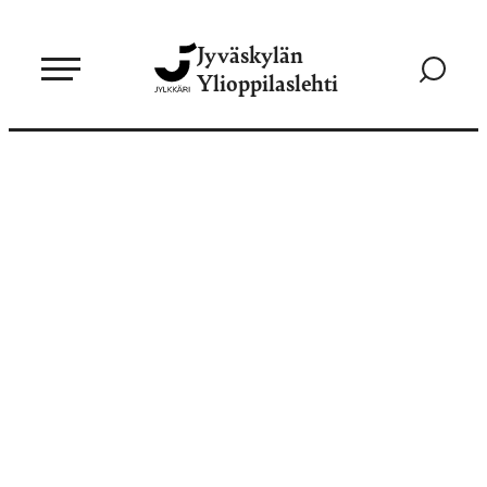
Siirry
Jyväskylän
suoraan
Siirry
Ylioppilaslehti
sisältöön
hakusivul