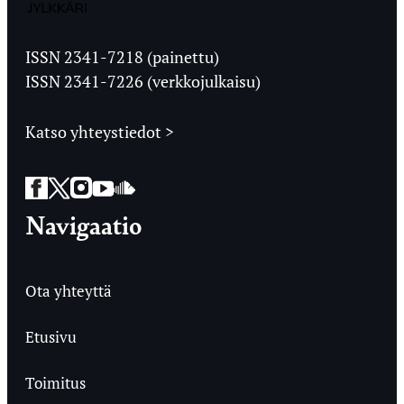
Jyväskylän
Ylioppilaslehti
ISSN 2341-7218 (painettu)
ISSN 2341-7226 (verkkojulkaisu)
Katso yhteystiedot >
Facebook
Twitter
Instagram
YouTube
SoundCloud
Navigaatio
Ota yhteyttä
Etusivu
Toimitus