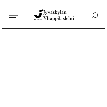
Siirry
Jyväskylän
suoraan
Siirry
Ylioppilaslehti
sisältöön
hakusivul