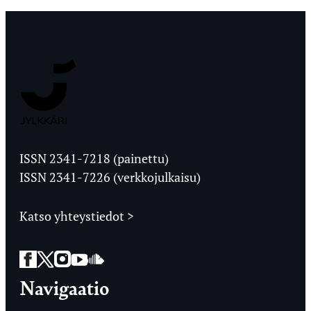
Jyväskylän
Ylioppilaslehti
ISSN 2341-7218 (painettu)
ISSN 2341-7226 (verkkojulkaisu)
Katso yhteystiedot >
Facebook
Twitter
Instagram
YouTube
SoundCloud
Navigaatio