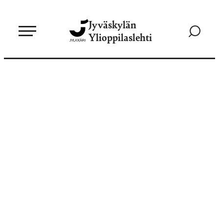
Siirry
Jyväskylän
suoraan
Siirry
Ylioppilaslehti
sisältöön
hakusivul