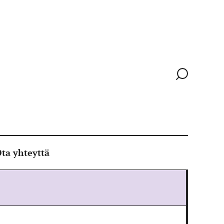
Siirry
hakusivull
ta yhteyttä