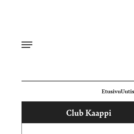
Siirry
suoraan
sisältöön
Etusivu
Uutis
Club Kaappi