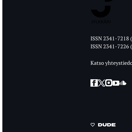
Jyväskylän
ISSN 2341-7218 (
Ylioppilasleht
ISSN 2341-7226 (
Katso yhteystiedo
Facebook
Twitter
Instagra
YouT
So