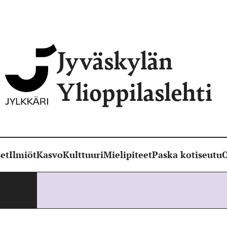
Jyväskylän
Ylioppilaslehti
et
Ilmiöt
Kasvo
Kulttuuri
Mielipiteet
Paska kotiseutu
O