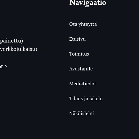
Navigaatio
Ota yhteyttä
Etusivu
painettu)
i
verkkojulkaisu)
Toimitus
t >
Avustajille
Mediatiedot
m
ube
undCloud
Tilaus ja jakelu
Näköislehti