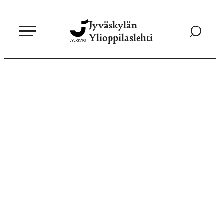
Siirry
Jyväskylän
suoraan
Siirry
Ylioppilaslehti
sisältöön
hakusivul