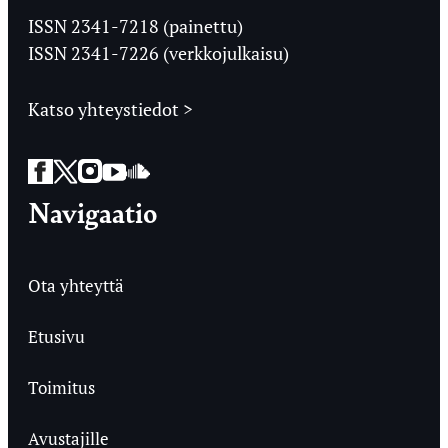
Ylioppilaslehti
ISSN 2341-7218 (painettu)
ISSN 2341-7226 (verkkojulkaisu)
Katso yhteystiedot >
Facebook
Twitter
Instagram
YouTube
SoundCloud
Navigaatio
Ota yhteyttä
Etusivu
Toimitus
Avustajille