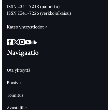
Ylioppilaslehti
ISSN 2341-7218 (painettu)
ISSN 2341-7226 (verkkojulkaisu)
Katso yhteystiedot >
Facebook
Twitter
Instagram
YouTube
SoundCloud
Navigaatio
Ota yhteyttä
Etusivu
Toimitus
Avustajille