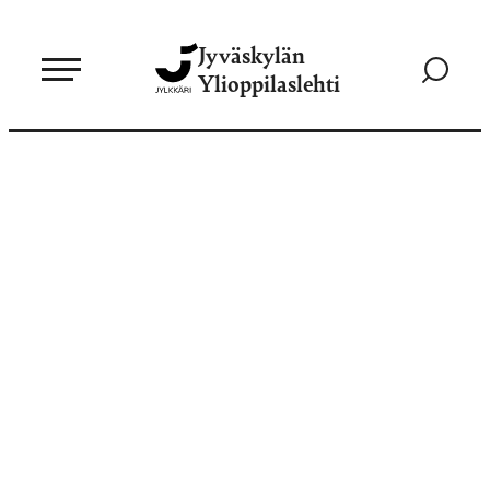
Siirry
Jyväskylän
suoraan
Siirry
Ylioppilaslehti
sisältöön
hakusivul