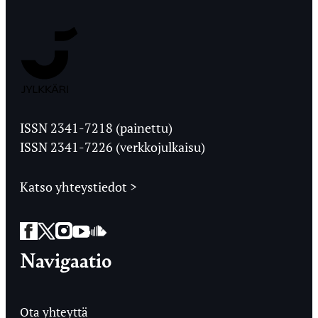
Jyväskylän
Ylioppilaslehti
ISSN 2341-7218 (painettu)
ISSN 2341-7226 (verkkojulkaisu)
Katso yhteystiedot >
Facebook
Twitter
Instagram
YouTube
SoundCloud
Navigaatio
Ota yhteyttä