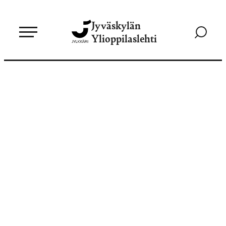
Siirry
Jyväskylän
suoraan
Siirry
Ylioppilaslehti
sisältöön
hakusivul