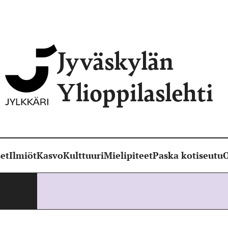
Jyväskylän
Ylioppilaslehti
et
Ilmiöt
Kasvo
Kulttuuri
Mielipiteet
Paska kotiseutu
O