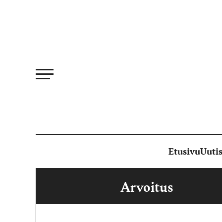
Siirry
suoraan
sisältöön
Etusivu
Uutis
Arvoitus