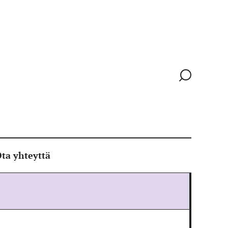
Siirry
hakusivull
ta yhteyttä