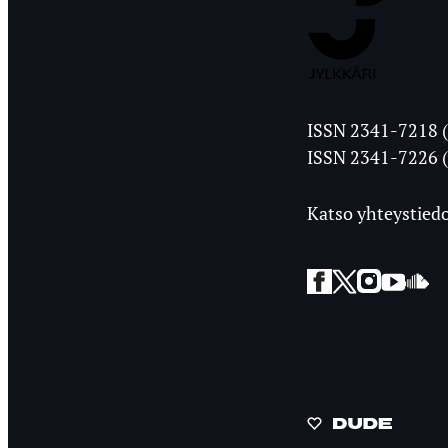
Jyväskylän
ISSN 2341-7218 (
Ylioppilasleht
ISSN 2341-7226 (
Katso yhteystiedo
Facebook
Twitter
Instagra
YouT
So