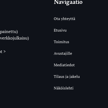
Navigaatio
Ota yhteyttä
Etusivu
painettu)
i
verkkojulkaisu)
Toimitus
t >
Avustajille
Mediatiedot
m
ube
undCloud
Tilaus ja jakelu
Näköislehti