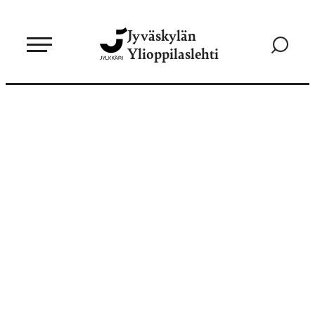
Siirry
Jyväskylän
suoraan
Siirry
Ylioppilaslehti
sisältöön
hakusivul