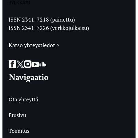
Jyväskylän
Ylioppilaslehti
ISSN 2341-7218 (painettu)
ISSN 2341-7226 (verkkojulkaisu)
Katso yhteystiedot >
Facebook
Twitter
Instagram
YouTube
SoundCloud
Navigaatio
Ota yhteyttä
Etusivu
Toimitus