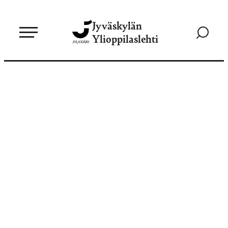
Siirry
Jyväskylän
suoraan
Siirry
Ylioppilaslehti
sisältöön
hakusivul