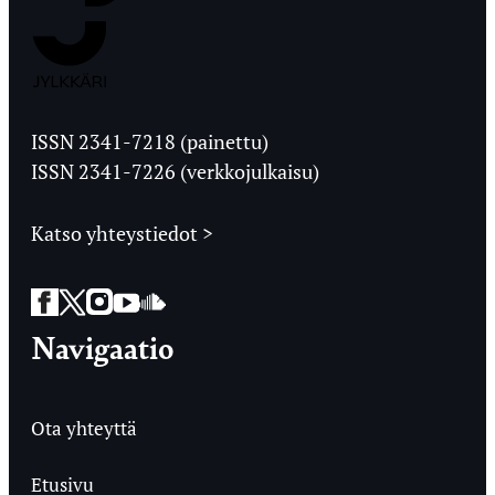
Jyväskylän
Ylioppilaslehti
ISSN 2341-7218 (painettu)
ISSN 2341-7226 (verkkojulkaisu)
Katso yhteystiedot >
Facebook
Twitter
Instagram
YouTube
SoundCloud
Navigaatio
Ota yhteyttä
Etusivu