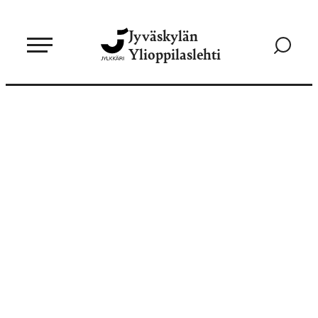
Siirry
Jyväskylän
suoraan
Siirry
Ylioppilaslehti
sisältöön
hakusivul