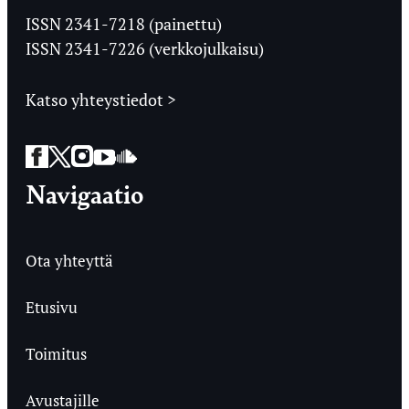
Ylioppilaslehti
ISSN 2341-7218 (painettu)
ISSN 2341-7226 (verkkojulkaisu)
Katso yhteystiedot >
Facebook
Twitter
Instagram
YouTube
SoundCloud
Navigaatio
Ota yhteyttä
Etusivu
Toimitus
Avustajille