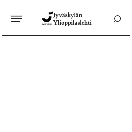
Siirry
Jyväskylän
suoraan
Siirry
Ylioppilaslehti
sisältöön
hakusivul