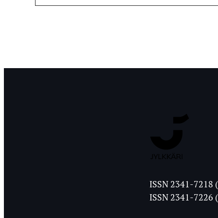
Jyväskylän
ISSN 2341-7218 (
Ylioppilasleht
ISSN 2341-7226 (