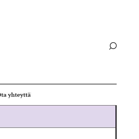
Siirry
hakusivull
ta yhteyttä