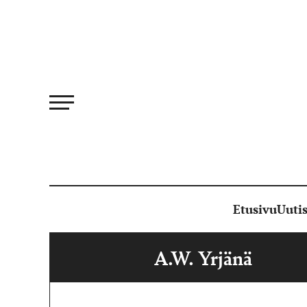
Siirry
suoraan
sisältöön
Etusivu
Uutis
A.W. Yrjänä