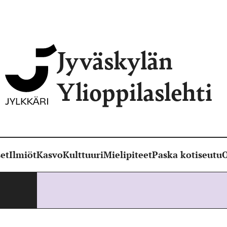
Jyväskylän
Ylioppilaslehti
et
Ilmiöt
Kasvo
Kulttuuri
Mielipiteet
Paska kotiseutu
O