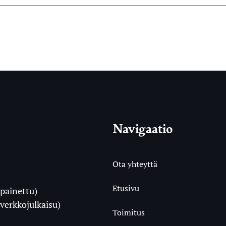
Navigaatio
Ota yhteyttä
Etusivu
painettu)
i
verkkojulkaisu)
Toimitus