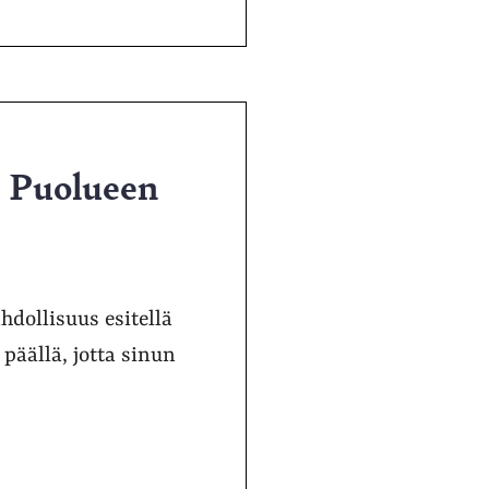
a Puolueen
ahdollisuus esitellä
päällä, jotta sinun