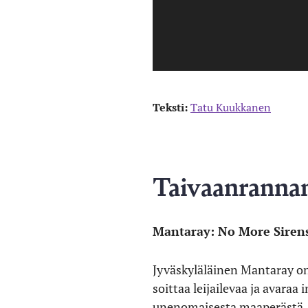
Teksti:
Tatu Kuukkanen
Taivaanranna
Mantaray: No More Siren
Jyväskyläläinen Mantaray on
soittaa leijailevaa ja avaraa
unenomaisesta maaperästä. K