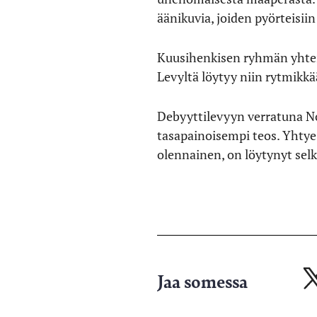
äänikuvia, joiden pyörteisii
Kuusihenkisen ryhmän yhteis
Levyltä löytyy niin rytmik
Debyyttilevyyn verratuna No
tasapainoisempi teos. Yhtye 
olennainen, on löytynyt se
Jaa somessa
Ja
X-