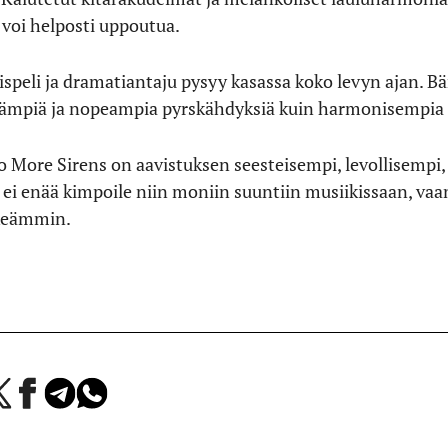
n voi helposti uppoutua.
peli ja dramatiantaju pysyy kasassa koko levyn ajan. Bän
käämpiä ja nopeampia pyrskähdyksiä kuin harmonisempia
 More Sirens on aavistuksen seesteisempi, levollisempi, 
ei enää kimpoile niin moniin suuntiin musiikissaan, vaan
lkeämmin.
a
Jaa
Jaa
Jaa
Facebookissa
Telegramissa
WhatsAppissa