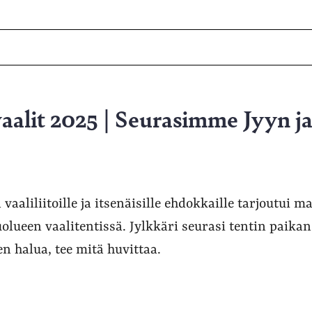
vaalit 2025 | Seurasimme Jyyn j
aaliliitoille ja itsenäisille ehdokkaille tarjoutui m
olueen vaalitentissä. Jylkkäri seurasi tentin paikan 
tten halua, tee mitä huvittaa.