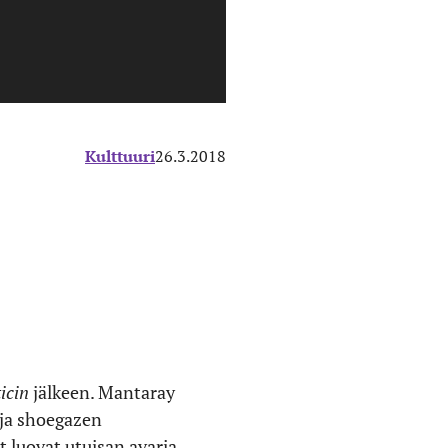
Kulttuuri
26.3.2018
icin
jälkeen. Mantaray
n ja shoegazen
 luovat utuisan avaria