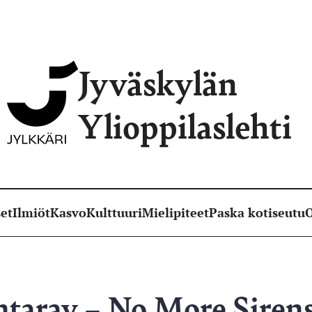
Jyväskylän
Ylioppilaslehti
et
Ilmiöt
Kasvo
Kulttuuri
Mielipiteet
Paska kotiseutu
O
ntaray – No More Siren