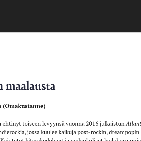
n maalausta
s (Omakustanne)
 ehtinyt toiseen levyynsä vuonna 2016 julkaistun
Atlant
 indierockia, jossa kuulee kaikuja post-rockin, dreampopi
aiutetut kitarakudelmat ja melankoliset lauluharmoniat