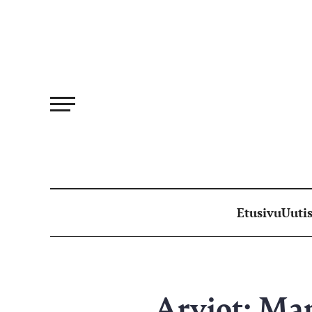
Siirry
suoraan
sisältöön
Etusivu
Uutis
Arviot: Ma