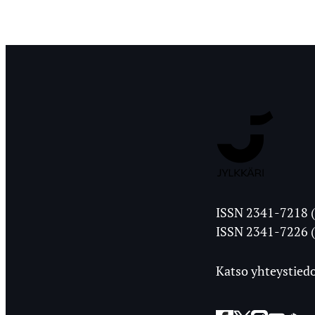
Jyväskylän
ISSN 2341-7218 (
Ylioppilasleht
ISSN 2341-7226 (
Katso yhteystiedo