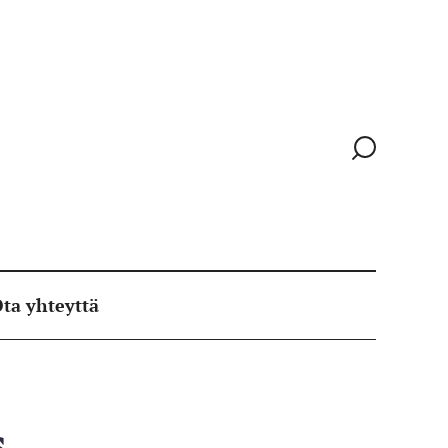
Siirry
hakusivull
ta yhteyttä
s