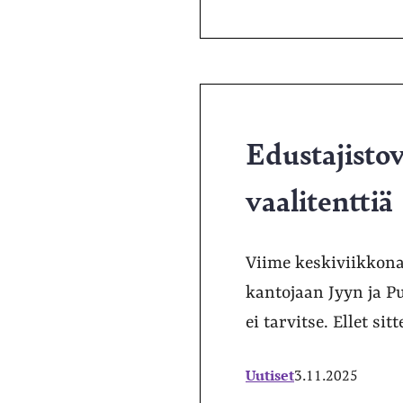
Edustajisto
vaalitenttiä
Viime keskiviikkona v
kantojaan Jyyn ja Pu
ei tarvitse. Ellet si
Uutiset
3.11.2025