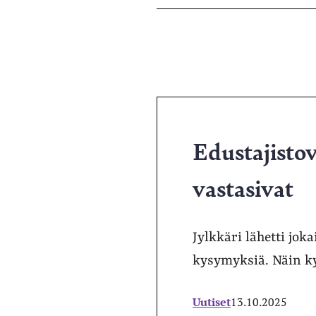
pa
Edustajistova
vastasivat
Jylkkäri lähetti joka
kysymyksiä. Näin ky
Uutiset
13.10.2025