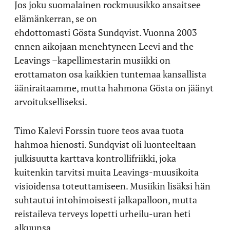
Jos joku suomalainen rockmuusikko ansaitsee
elämänkerran, se on
ehdottomasti Gösta Sundqvist. Vuonna 2003
ennen aikojaan menehtyneen Leevi and the
Leavings –kapellimestarin musiikki on
erottamaton osa kaikkien tuntemaa kansallista
ääniraitaamme, mutta hahmona Gösta on jäänyt
arvoitukselliseksi.
Timo Kalevi Forssin tuore teos avaa tuota
hahmoa hienosti. Sundqvist oli luonteeltaan
julkisuutta karttava kontrollifriikki, joka
kuitenkin tarvitsi muita Leavings-muusikoita
visioidensa toteuttamiseen. Musiikin lisäksi hän
suhtautui intohimoisesti jalkapalloon, mutta
reistaileva terveys lopetti urheilu-uran heti
alkuunsa.