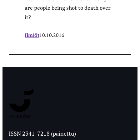
are people being shot to death over
it?
Ilmiöt
10.10.2016
Jyväskylän
Ylioppilaslehti
ISSN 2341-7218 (painettu)