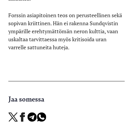
Forssin asiapitoinen teos on perusteellinen sekä
sopivan kriittinen. Hän ei rakenna Sundqvistin
ympärille erehtymättömän neron kulttia, vaan
uskaltaa tarvittaessa myös kritisoida uran
varrelle sattuneita huteja.
Jaa somessa
Jaa
Jaa
Jaa
Jaa
X-
Facebookissa
Telegramissa
WhatsAppissa
palvelussa