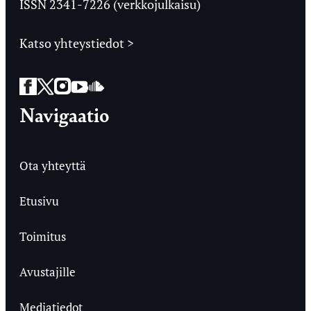
ISSN 2341-7226 (verkkojulkaisu)
Katso yhteystiedot >
Facebook
Twitter
Instagram
YouTube
SoundCloud
Navigaatio
Ota yhteyttä
Etusivu
Toimitus
Avustajille
Mediatiedot