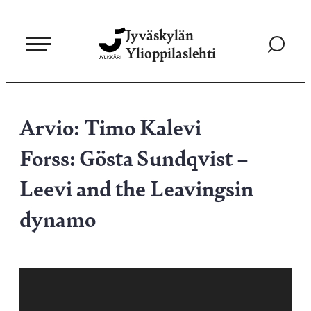
Siirry
Jyväskylän
suoraan
Siirry
Ylioppilaslehti
sisältöön
hakusivul
Arvio: Timo Kalevi
Forss: Gösta Sundqvist –
Leevi and the Leavingsin
dynamo