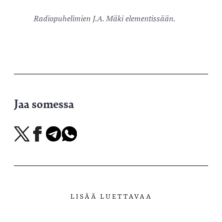
Radiopuhelimien J.A. Mäki elementissään.
Jaa somessa
Jaa
Jaa
Jaa
Jaa
X-
Facebookissa
Telegramissa
WhatsAppissa
palvelussa
LISÄÄ LUETTAVAA