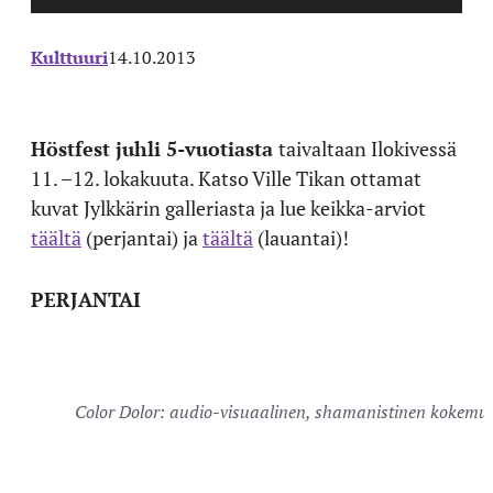
Kulttuuri
14.10.2013
Höstfest juhli 5-vuotiasta
taivaltaan Ilokivessä
11. –12. lokakuuta. Katso Ville Tikan ottamat
kuvat Jylkkärin galleriasta ja lue keikka-arviot
täältä
(perjantai) ja
täältä
(lauantai)!
PERJANTAI
Color Dolor: audio-visuaalinen, shamanistinen kokemus