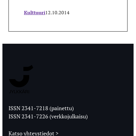
Kulttuuri
12.10.2014
Jyväskylän
Ylioppilaslehti
ISSN 2341-7218 (painettu)
ISSN 2341-7226 (verkkojulkaisu)
Katso yhteystiedot >