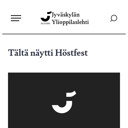
Siirry
Jyväskylän
suoraan
Siirry
Ylioppilaslehti
sisältöön
hakusivul
Tältä näytti Höstfest