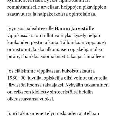
romahtamiselle arvellaan helppojen pikavippien
saatavuutta ja halpakorkoista opintolainaa.
Jyyn sosiaalisihteerille
Hannu Järvistölle
vippikassasta on tullut vain yksi kysely neljän
kuukauden pestin aikana. Tällöinkään vippaus ei
onnistunut, koska ulkomaisen opiskelijan olisi
pitänyt hankkia suomalaiset takaajat lainalleen.
Jos eläisimme vippikassan kukoistuskautta
1980–90-luvulla, opiskelija olisi voinut taivutella
Järvistön itsensä takaajaksi. Nykyään takaaminen
on erikseen kielletty sihteeristöltä heidän
oikeusturvansa vuoksi.
Juuri takausmenettelyn raskauden ajatellaan