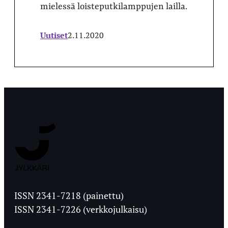
mielessä loisteputkilamppujen lailla.
Uutiset
2.11.2020
Jyväskylän
Ylioppilaslehti
ISSN 2341-7218 (painettu)
ISSN 2341-7226 (verkkojulkaisu)