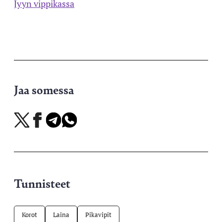
Jyyn vippikassa
Jaa somessa
Jaa
Jaa
Jaa
Jaa
X-
Facebookissa
Telegramissa
WhatsAppissa
palvelussa
Tunnisteet
Korot
Laina
Pikavipit