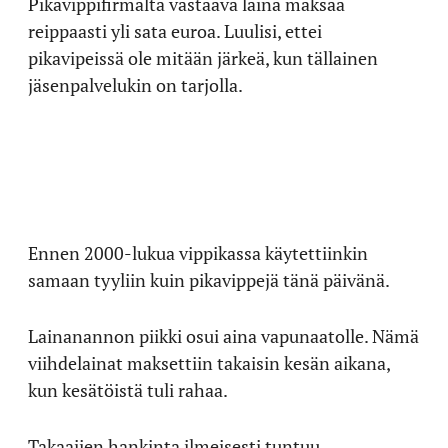
Pikavippifirmalta vastaava laina maksaa
reippaasti yli sata euroa. Luulisi, ettei
pikavipeissä ole mitään järkeä, kun tällainen
jäsenpalvelukin on tarjolla.
Ennen 2000-lukua vippikassa käytettiinkin
samaan tyyliin kuin pikavippejä tänä päivänä.
Lainanannon piikki osui aina vapunaatolle. Nämä
viihdelainat maksettiin takaisin kesän aikana,
kun kesätöistä tuli rahaa.
Takaajien hankinta ilmeisesti tuntuu