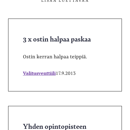
LISÄÄ LUETTAVAA
3 x ostin halpaa paskaa
Ostin kerran halpaa teippiä.
Valitusventtiili
17.9.2013
Yhden opintopisteen