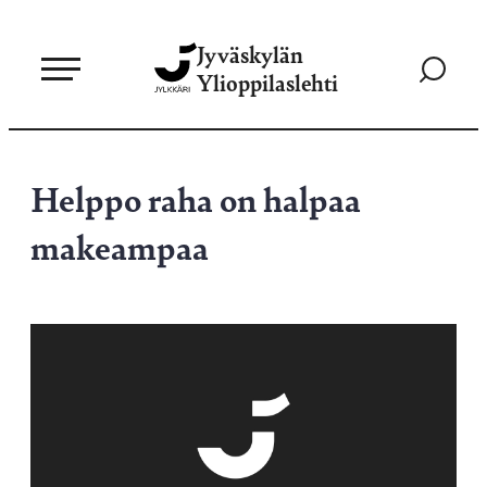
Siirry
Jyväskylän
suoraan
Siirry
Ylioppilaslehti
sisältöön
hakusivul
Helppo raha on halpaa
makeampaa