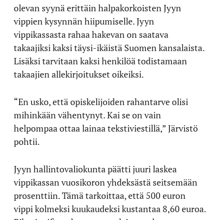
olevan syynä erittäin halpakorkoisten Jyyn
vippien kysynnän hiipumiselle. Jyyn
vippikassasta rahaa hakevan on saatava
takaajiksi kaksi täysi-ikäistä Suomen kansalaista.
Lisäksi tarvitaan kaksi henkilöä todistamaan
takaajien allekirjoitukset oikeiksi.
“En usko, että opiskelijoiden rahantarve olisi
mihinkään vähentynyt. Kai se on vain
helpompaa ottaa lainaa tekstiviestillä,” Järvistö
pohtii.
Jyyn hallintovaliokunta päätti juuri laskea
vippikassan vuosikoron yhdeksästä seitsemään
prosenttiin. Tämä tarkoittaa, että 500 euron
vippi kolmeksi kuukaudeksi kustantaa 8,60 euroa.