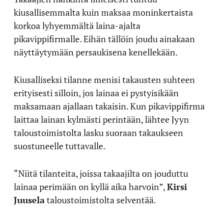
kiusallisemmalta kuin maksaa moninkertaista
korkoa lyhyemmältä laina-ajalta
pikavippifirmalle. Eihän tällöin joudu ainakaan
näyttäytymään persaukisena kenellekään.
Kiusalliseksi tilanne menisi takausten suhteen
erityisesti silloin, jos lainaa ei pystyisikään
maksamaan ajallaan takaisin. Kun pikavippifirma
laittaa lainan kylmästi perintään, lähtee Jyyn
taloustoimistolta lasku suoraan takaukseen
suostuneelle tuttavalle.
“Niitä tilanteita, joissa takaajilta on jouduttu
lainaa perimään on kyllä aika harvoin”,
Kirsi
Juusela
taloustoimistolta selventää.