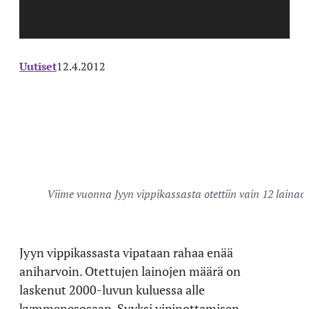
Uutiset
12.4.2012
Viime vuonna Jyyn vippikassasta otettiin vain 12 lainaa.
Jyyn vippikassasta vipataan rahaa enää
aniharvoin. Otettujen lainojen määrä on
laskenut 2000-luvun kuluessa alle
kymmenesosaan. Syyksi vipinottamisen