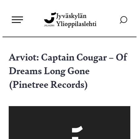
Siirry
Jyväskylän
suoraan
Siirry
Ylioppilaslehti
sisältöön
hakusivul
Arviot: Captain Cougar – Of
Dreams Long Gone
(Pinetree Records)