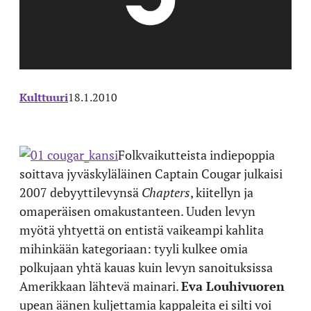
Kulttuuri
18.1.2010
Folkvaikutteista indiepoppia
soittava jyväskyläläinen Captain Cougar julkaisi
2007 debyyttilevynsä
Chapters
, kiitellyn ja
omaperäisen omakustanteen. Uuden levyn
myötä yhtyettä on entistä vaikeampi kahlita
mihinkään kategoriaan: tyyli kulkee omia
polkujaan yhtä kauas kuin levyn sanoituksissa
Amerikkaan lähtevä mainari.
Eva Louhivuoren
upean äänen kuljettamia kappaleita ei silti voi