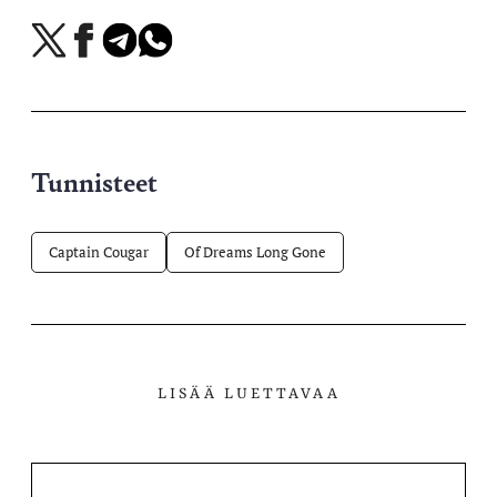
Jaa
Jaa
Jaa
Jaa
X-
Facebookissa
Telegramissa
WhatsAppissa
palvelussa
Tunnisteet
Captain Cougar
Of Dreams Long Gone
LISÄÄ LUETTAVAA