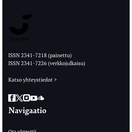
Jyväskylän
Ylioppilaslehti
ISSN 2341-7218 (painettu)
ISSN 2341-7226 (verkkojulkaisu)
Katso yhteystiedot >
Facebook
Twitter
Instagram
YouTube
SoundCloud
Navigaatio
Ota yhteyttä