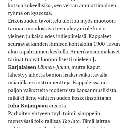
kutsua kokeellisiksi, sen verran ammattimainen
ryhmä on kyseessä.
Erikoisuuden tavoittelu ulottuu myös muotoon:
tarinan muodostava teemalevy ei ole kovin
yleinen julkaisu edes indiepiireissä. Kappaleet
seuraavat kahden ihmisen kohtaloita 1900-luvun
alun tapahtumien keskellä. Amerikansuomalaiset
tarinat tuovat luonnollisesti mieleen
J.
Karjalaisen
Lännen-Jukan
, mutta Kaput
lähestyy aihetta banjon lisäksi vaikuttavalla
määrällä eri instrumentteja. Kappaleissa on
paljon vaikutteita modernista kansanmusiikista,
mikä ei liene vähiten uuden kosketinsoittajan
Juha Kujanpään
ansiota.
Parhaiten yhtyeen tyyli toimii simppelin
menevässä folk-rallissa
Too late
. Tämä laittaa