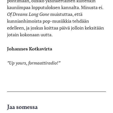
pohtimaan, olisiko yksinkertainen kuitenkin
kauniimpaa lopputuloksen kannalta. Minusta ei.
Of Dreams Long Gone
muistuttaa, että
kunnianhimoista pop-musiikkia tehdään
edelleen, ja joskus koittaa päivä jolloin keksitään
jotain kokonaan uutta.
Johannes Kotkavirta
”Up yours, formaattiradio!”
Jaa somessa