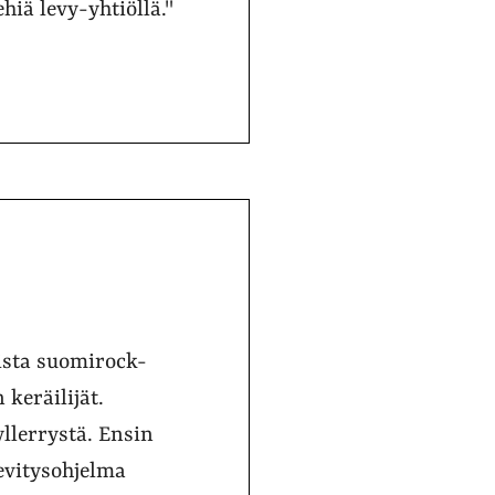
iä levy-yhtiöllä."
ista suomirock-
keräilijät.
lerrystä. Ensin
levitysohjelma