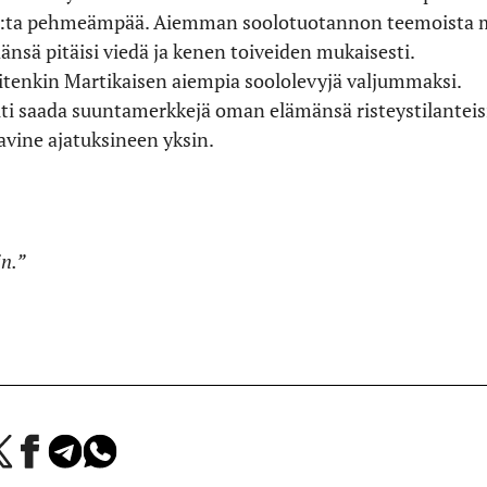
P:ta pehmeämpää. Aiemman soolotuotannon teemoista mu
sä pitäisi viedä ja kenen toiveiden mukaisesti.
uitenkin Martikaisen aiempia soololevyjä valjummaksi.
ilti saada suuntamerkkejä oman elämänsä risteystilanteisi
aavine ajatuksineen yksin.
in.”
a
Jaa
Jaa
Jaa
Facebookissa
Telegramissa
WhatsAppissa