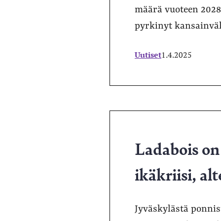
määrä vuoteen 2028 
pyrkinyt kansainvä
Uutiset
1.4.2025
Ladabois o
ikäkriisi, al
Jyväskylästä ponnist