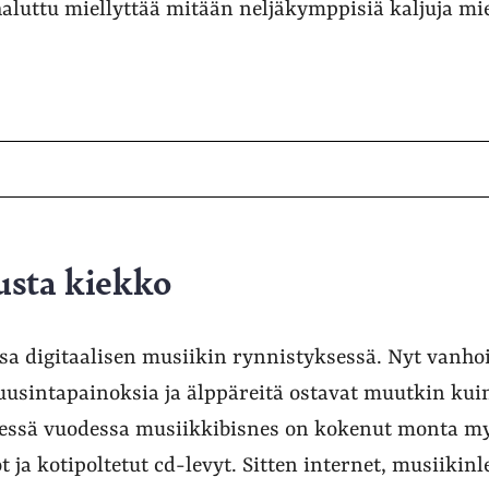
aluttu miellyttää mitään neljäkymppisiä kaljuja mieh
sta kiekko
nsa digitaalisen musiikin rynnistyksessä. Nyt vanho
usintapainoksia ja älppäreitä ostavat muutkin kuin 
sä vuodessa musiikkibisnes on kokenut monta myl
t ja kotipoltetut cd-levyt. Sitten internet, musiikin