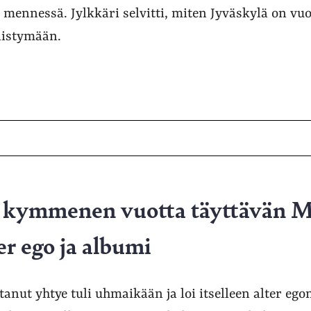
mennessä. Jylkkäri selvitti, miten Jyväskylä on vuo
listymään.
n kymmenen vuotta täyttävän 
ter ego ja albumi
anut yhtye tuli uhmaikään ja loi itselleen alter egon