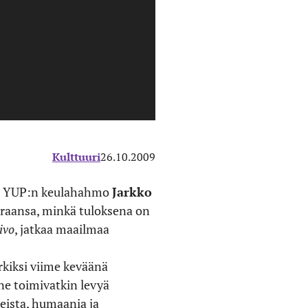
Kulttuuri
26.10.2009
een YUP:n keulahahmo
Jarkko
raansa, minkä tuloksena on
ivo
, jatkaa maailmaa
rkiksi viime keväänä
ne toimivatkin levyä
eista, humaania ja