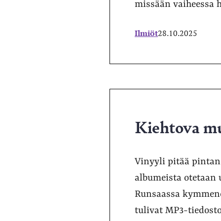
missään vaiheessa h
Ilmiöt
28.10.2025
Kiehtova mu
Vinyyli pitää pinta
albumeista otetaan u
Runsaassa kymmenes
tulivat MP3-tiedosto