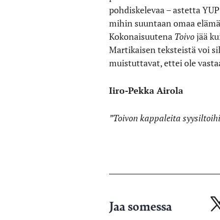
pohdiskelevaa – astetta YU
mihin suuntaan omaa elämään
Kokonaisuutena
Toivo
jää k
Martikaisen teksteistä voi s
muistuttavat, ettei ole vast
Iiro-Pekka Airola
”Toivon kappaleita syysiltoih
Jaa somessa
Ja
X-