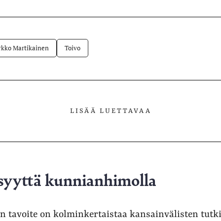
lvelussa
rkko Martikainen
Toivo
LISÄÄ LUETTAVAA
syyttä kunnianhimolla
on tavoite on kolminkertaistaa kansainvälisten tutk