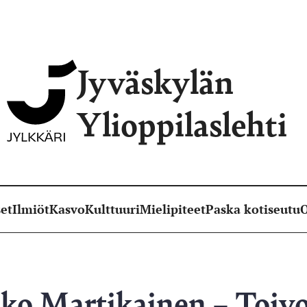
Jyväskylän
Ylioppilaslehti
et
Ilmiöt
Kasvo
Kulttuuri
Mielipiteet
Paska kotiseutu
O
kko Martikainen – Toiv