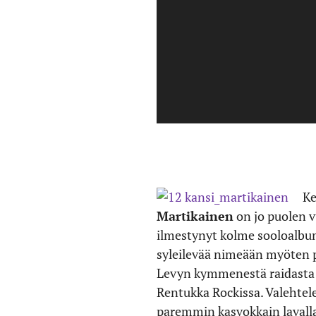
Ke
Martikainen
on jo puolen 
ilmestynyt kolme sooloalbum
syleilevää nimeään myöten 
Levyn kymmenestä raidasta no
Rentukka Rockissa. Valehtel
paremmin kasvokkain lavalla