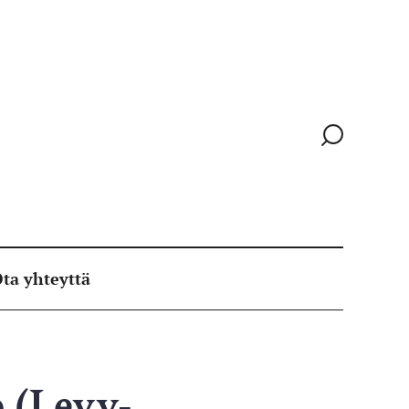
Siirry
hakusivull
ta yhteyttä
o (Levy-