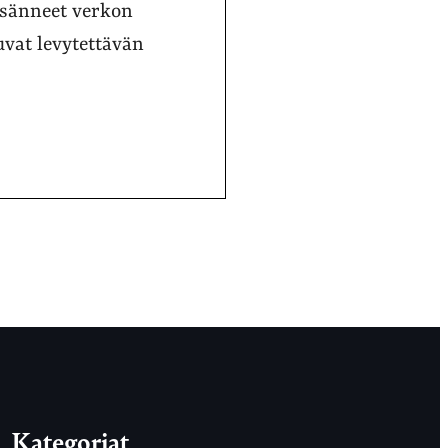
isänneet verkon
uvat levytettävän
Kategoriat