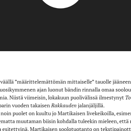
väällä ”määrittelemättömän mittaiselle” tauolle jään
vuosikymmenen ajan luonut bändin rinnalla omaa soolou
ia. Niistä viimeisin, lokakuun puolivälissä ilmestynyt
To
parin vuoden takaisen
Rakkauden
jalanjäljillä.
in puolet on kuultu jo Martikaisen livekeikoilla, esime
ematta muutaman biisin kohdalla tuleekin mieleen, että 
 esitettyinä. Martikaisen soolotuotanto on tekstipainott