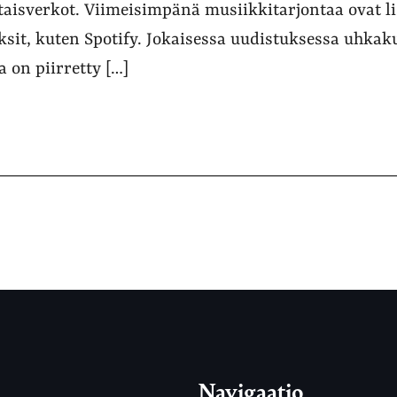
taisverkot. Viimeisimpänä musiikkitarjontaa ovat l
ksit, kuten Spotify. Jokaisessa uudistuksessa uhkak
 on piirretty […]
Navigaatio