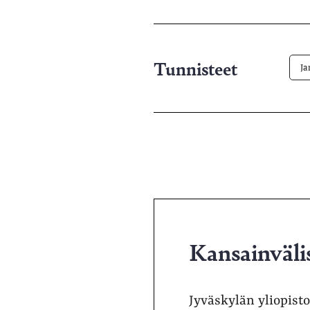
pa
Tunnisteet
Ja
Kansainväli
Jyväskylän yliopist